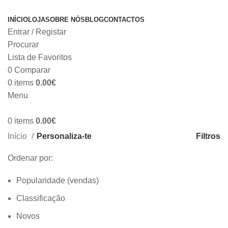
INÍCIO
LOJA
SOBRE NÓS
BLOG
CONTACTOS
Entrar / Registar
Procurar
Lista de Favoritos
0
Comparar
0
items
0.00
€
Menu
0
items
0.00
€
Categorias
Filtros
Início
Personaliza-te
Ordenar por:
Popularidade (vendas)
Classificação
Novos