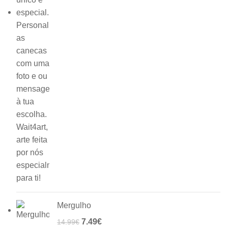
Mergulho
7.49
€
14.99
€