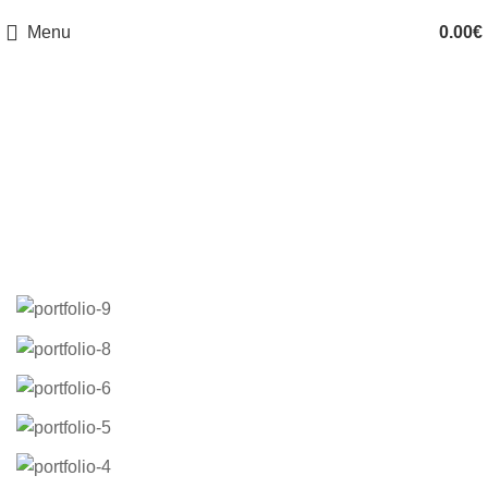
Menu
0.00
€
A lacus bibendum
pulvinar