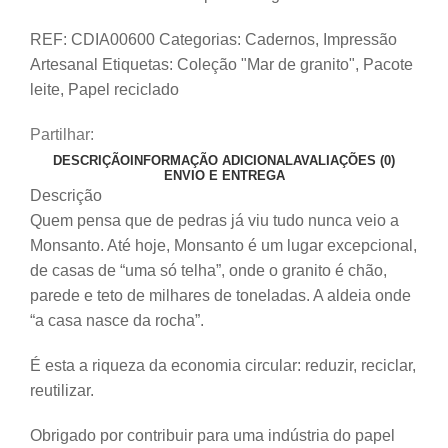
REF:
CDIA00600
Categorias:
Cadernos
,
Impressão
Artesanal
Etiquetas:
Coleção "Mar de granito"
,
Pacote
leite
,
Papel reciclado
Partilhar:
DESCRIÇÃO
INFORMAÇÃO ADICIONAL
AVALIAÇÕES (0)
ENVIO E ENTREGA
Descrição
Quem pensa que de pedras já viu tudo nunca veio a
Monsanto. Até hoje, Monsanto é um lugar excepcional,
de casas de “uma só telha”, onde o granito é chão,
parede e teto de milhares de toneladas. A aldeia onde
“a casa nasce da rocha”.
É esta a riqueza da economia circular: reduzir,
reciclar
,
reutilizar.
Obrigado por contribuir para uma indústria do papel