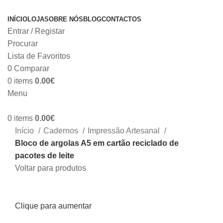
INÍCIO
LOJA
SOBRE NÓS
BLOG
CONTACTOS
Entrar / Registar
Procurar
Lista de Favoritos
0
Comparar
0
items
0.00
€
Menu
0
items
0.00
€
Início
Cadernos
Impressão Artesanal
Bloco de argolas A5 em cartão reciclado de
pacotes de leite
Voltar para produtos
Clique para aumentar