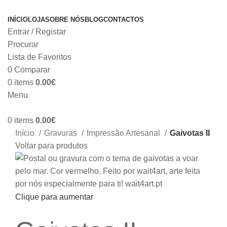
INÍCIO
LOJA
SOBRE NÓS
BLOG
CONTACTOS
Entrar / Registar
Procurar
Lista de Favoritos
0
Comparar
0
items
0.00
€
Menu
0
items
0.00
€
Início
Gravuras
Impressão Artesanal
Gaivotas II
Voltar para produtos
Clique para aumentar