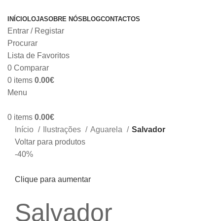
INÍCIO
LOJA
SOBRE NÓS
BLOG
CONTACTOS
Entrar / Registar
Procurar
Lista de Favoritos
0
Comparar
0
items
0.00
€
Menu
0
items
0.00
€
Início
Ilustrações
Aguarela
Salvador
Voltar para produtos
-40%
Clique para aumentar
Salvador