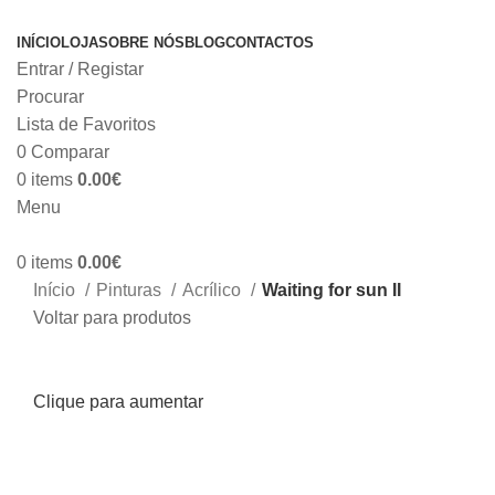
INÍCIO
LOJA
SOBRE NÓS
BLOG
CONTACTOS
Entrar / Registar
Procurar
Lista de Favoritos
0
Comparar
0
items
0.00
€
Menu
0
items
0.00
€
Início
Pinturas
Acrílico
Waiting for sun II
Voltar para produtos
Clique para aumentar