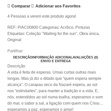
Comparar
Adicionar aos Favoritos
4
Pessoas a verem este produto agora!
REF:
PIAC00800
Categorias:
Acrílico
,
Pinturas
Etiquetas:
Coleção "Waiting for the sun"
,
Obra única
,
Original
Partilhar:
DESCRIÇÃO
INFORMAÇÃO ADICIONAL
AVALIAÇÕES (0)
ENVIO E ENTREGA
Descrição
A vida é feita de esperas. Umas curtas outras mais
longas. Mas já diz o ditado que “quem espera sempre
alcança”. O carapau seco da Nazaré espera, ao sol
nos “estindartes”, para manter a tradição e a vida. E,
nós, estendidos ao sol numa toalha, esperamos o som
do mar, o sabor a sal, a ligação com quem nos Criou…
esperamos a paz, esperamos o amor!