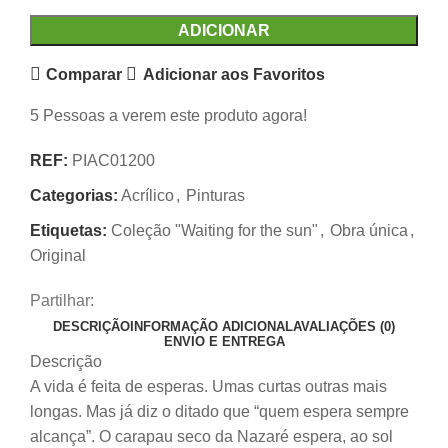
ADICIONAR
Comparar
Adicionar aos Favoritos
5
Pessoas a verem este produto agora!
REF:
PIAC01200
Categorias:
Acrílico
,
Pinturas
Etiquetas:
Coleção "Waiting for the sun"
,
Obra única
,
Original
Partilhar:
DESCRIÇÃO
INFORMAÇÃO ADICIONAL
AVALIAÇÕES (0)
ENVIO E ENTREGA
Descrição
A vida é feita de esperas. Umas curtas outras mais
longas. Mas já diz o ditado que “quem espera sempre
alcança”. O carapau seco da Nazaré espera, ao sol