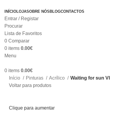
INÍCIO
LOJA
SOBRE NÓS
BLOG
CONTACTOS
Entrar / Registar
Procurar
Lista de Favoritos
0
Comparar
0
items
0.00
€
Menu
0
items
0.00
€
Início
Pinturas
Acrílico
Waiting for sun VI
Voltar para produtos
Clique para aumentar